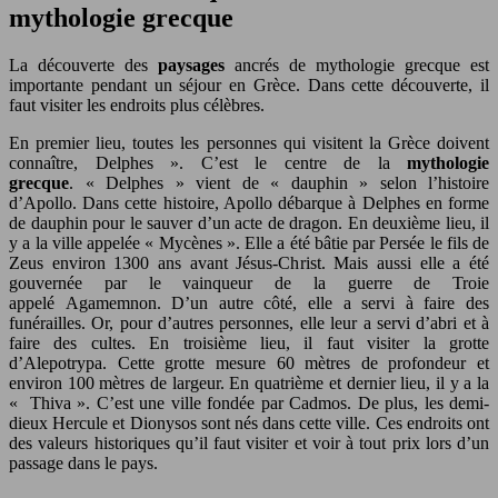
mythologie grecque
La découverte des
paysages
ancrés de mythologie grecque est
importante pendant un séjour en Grèce. Dans cette découverte, il
faut visiter les endroits plus célèbres.
En premier lieu, toutes les personnes qui visitent la Grèce doivent
connaître, Delphes ». C’est le centre de la
mythologie
grecque
. « Delphes » vient de « dauphin » selon l’histoire
d’Apollo. Dans cette histoire, Apollo débarque à Delphes en forme
de dauphin pour le sauver d’un acte de dragon. En deuxième lieu, il
y a la ville appelée « Mycènes ». Elle a été bâtie par Persée le fils de
Zeus environ 1300 ans avant Jésus-Christ. Mais aussi elle a été
gouvernée par le vainqueur de la guerre de Troie
appelé Agamemnon. D’un autre côté, elle a servi à faire des
funérailles. Or, pour d’autres personnes, elle leur a servi d’abri et à
faire des cultes. En troisième lieu, il faut visiter la grotte
d’Alepotrypa. Cette grotte mesure 60 mètres de profondeur et
environ 100 mètres de largeur. En quatrième et dernier lieu, il y a la
« Thiva ». C’est une ville fondée par Cadmos. De plus, les demi-
dieux Hercule et Dionysos sont nés dans cette ville. Ces endroits ont
des valeurs historiques qu’il faut visiter et voir à tout prix lors d’un
passage dans le pays.