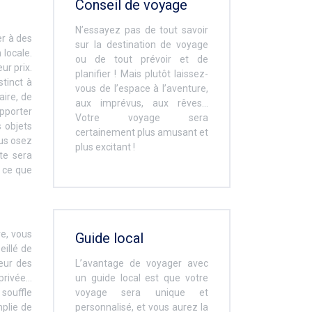
Conseil de voyage
N’essayez pas de tout savoir
er à des
sur la destination de voyage
 locale.
ou de tout prévoir et de
ur prix.
planifier ! Mais plutôt laissez-
stinct à
vous de l’espace à l’aventure,
aire, de
aux imprévus, aux rêves…
pporter
Votre voyage sera
s objets
certainement plus amusant et
ous osez
plus excitant !
te sera
t ce que
re, vous
Guide local
eillé de
œur des
L’avantage de voyager avec
 privée…
un guide local est que votre
 souffle
voyage sera unique et
mplie de
personnalisé, et vous aurez la