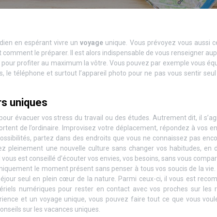
idien en espérant vivre un
voyage
unique. Vous prévoyez vous aussi c
 comment le préparer. Il est alors indispensable de vous renseigner au
s pour profiter au maximum la vôtre. Vous pouvez par exemple vous éq
s, le téléphone et surtout l’appareil photo pour ne pas vous sentir seul
rs uniques
 pour évacuer vos stress du travail ou des études. Autrement dit, il s’ag
ortent de l’ordinaire. Improvisez votre déplacement, répondez à vos e
possibilités, partez dans des endroits que vous ne connaissez pas enc
ez pleinement une nouvelle culture sans changer vos habitudes, en d
 vous est conseillé d’écouter vos envies, vos besoins, sans vous compa
iquement le moment présent sans penser à tous vos soucis de la vie. 
éjour seul en plein cœur de la nature. Parmi ceux-ci, il vous est re
tériels numériques pour rester en contact avec vos proches sur les 
érience et un voyage unique, vous pouvez faire tout ce que vous voul
onseils sur les vacances uniques.