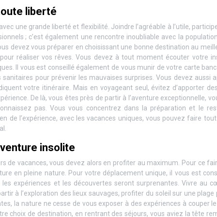
oute liberté
 une grande liberté et flexibilité. Joindre l’agréable à l’utile, particip
onnels ; c’est également une rencontre inoubliable avec la population
us devez vous préparer en choisissant une bonne destination au meille
i pour réaliser vos rêves. Vous devez à tout moment écouter votre in
ues. Il vous est conseillé également de vous munir de votre carte banc
anitaires pour prévenir les mauvaises surprises. Vous devez aussi a
iquent votre itinéraire. Mais en voyageant seul, évitez d’apporter de
périence. De là, vous êtes près de partir à l’aventure exceptionnelle, v
onnaissez pas. Vous vous concentrez dans la préparation et le res
ien de l’expérience, avec les vacances uniques, vous pouvez faire tou
al.
venture insolite
urs de vacances, vous devez alors en profiter au maximum. Pour ce fai
ure en pleine nature. Pour votre déplacement unique, il vous est cons
 les expériences et les découvertes seront surprenantes. Vivre au c
rtir à l’exploration des lieux sauvages, profiter du soleil sur une plage
ntes, la nature ne cesse de vous exposer à des expériences à couper le
tre choix de destination, en rentrant des séjours, vous aviez la tête re