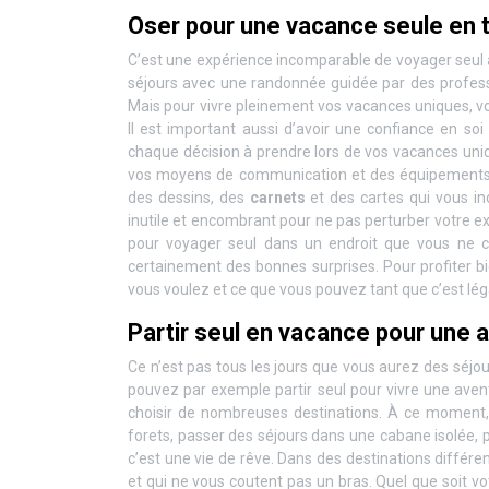
Oser pour une vacance seule en t
C’est une expérience incomparable de voyager seul avec
séjours avec une randonnée guidée par des professi
Mais pour vivre pleinement vos vacances uniques, vo
Il est important aussi d’avoir une confiance en so
chaque décision à prendre lors de vos vacances uniq
vos moyens de communication et des équipements s
des dessins, des
carnets
et des cartes qui vous ind
inutile et encombrant pour ne pas perturber votre ex
pour voyager seul dans un endroit que vous ne c
certainement des bonnes surprises. Pour profiter b
vous voulez et ce que vous pouvez tant que c’est lég
Partir seul en vacance pour une a
Ce n’est pas tous les jours que vous aurez des séjo
pouvez par exemple partir seul pour vivre une avent
choisir de nombreuses destinations. À ce moment,
forets, passer des séjours dans une cabane isolée, pa
c’est une vie de rêve. Dans des destinations différe
et qui ne vous coutent pas un bras. Quel que soit vo