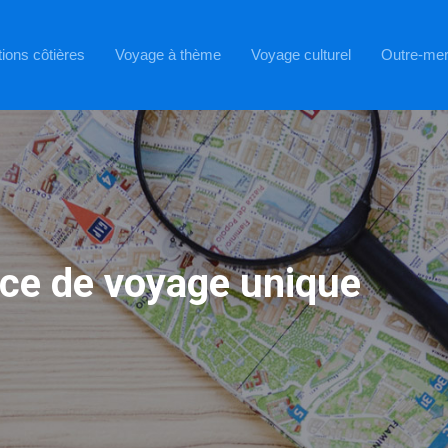
ions côtières
Voyage à thème
Voyage culturel
Outre-me
nce de voyage unique