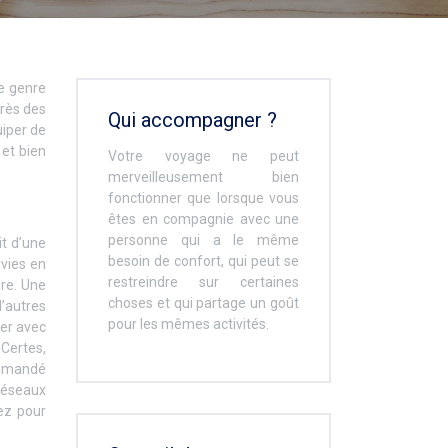
e genre
près des
Qui accompagner ?
uiper de
 et bien
Votre voyage ne peut
merveilleusement bien
fonctionner que lorsque vous
êtes en compagnie avec une
personne qui a le même
it d’une
besoin de confort, qui peut se
nvies en
restreindre sur certaines
ore. Une
choses et qui partage un goût
’autres
pour les mêmes activités.
rer avec
Certes,
commandé
réseaux
ez pour