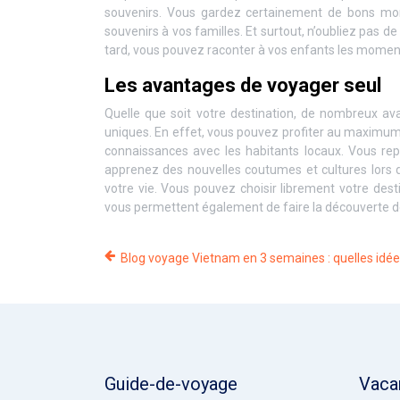
souvenirs. Vous gardez certainement de bons mome
souvenirs à vos familles. Et surtout, n’oubliez pas d
tard, vous pouvez raconter à vos enfants les momen
Les avantages de voyager seul
Quelle que soit votre destination, de nombreux a
uniques. En effet, vous pouvez profiter au maximum 
connaissances avec les habitants locaux. Vous re
apprenez des nouvelles coutumes et cultures lors de
votre vie. Vous pouvez choisir librement votre des
vous permettent également de faire la découverte des
Blog voyage Vietnam en 3 semaines : quelles idée
Guide-de-voyage
Vaca