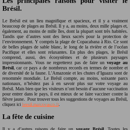
Les principales raisons pour visiter le
Brésil.
Le Brésil est un lieu magnifique et spacieux, et il y a vraiment
beaucoup de plages au Brésil. Il y a, au moins, deux mille plages et,
également, au moins de mille îles, dont la plupart sont très habitées.
Tandis que d’autres sont des lieux sacrés pour la protection de
l’environnement. Y compris la plage de Copacabana à Rio. Ce sont
de belles plages de sable blanc, le long de la rivière et de l’océan
Pacifique et elles sont relaxantes. En plus des plages, le Brésil
comprend, aussi, des écosystèmes et de plusieurs paysages
impressionnants. Vous ne regretterez pas de faire un
voyage au
Brésil
, car ce pays a de nombreux records en termes de nombre et
de diversité de la faune. L’Amazonie et les chutes d’Iguazu sont de
renommée mondiale. Le Brésil compte, au moins, soixante parcs
nationaux, n’hésitez pas à en savoir plus sur votre voyage au
Brésil. Mais bien que les visiteurs n’ont besoin d’aucune vaccination
pour entrer dans le pays, il est mieux de se faire vacciner contre la
fièvre jaune. Pour trouver tous les suggestions de voyages au Brésil,
cliquez ici
bresil.marcovasco.fr
.
La fête de cuisine
Il y a d’autres raisons de faire un
voyage Brésil
. Toutes les