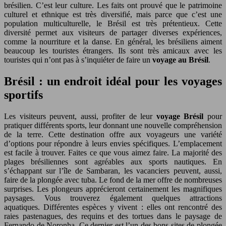
brésilien. C’est leur culture. Les faits ont prouvé que le patrimoine
culturel et ethnique est très diversifié, mais parce que c’est une
population multiculturelle, le Brésil est très prétentieux. Cette
diversité permet aux visiteurs de partager diverses expériences,
comme la nourriture et la danse. En général, les brésiliens aiment
beaucoup les touristes étrangers. Ils sont très amicaux avec les
touristes qui n’ont pas à s’inquiéter de faire un
voyage au Brésil
.
Brésil : un endroit idéal pour les voyages
sportifs
Les visiteurs peuvent, aussi, profiter de leur
voyage Brésil
pour
pratiquer différents sports, leur donnant une nouvelle compréhension
de la terre. Cette destination offre aux voyageurs une variété
d’options pour répondre à leurs envies spécifiques. L’emplacement
est facile à trouver. Faites ce que vous aimez faire. La majorité des
plages brésiliennes sont agréables aux sports nautiques. En
s’échappant sur l’île de Sambaran, les vacanciers peuvent, aussi,
faire de la plongée avec tuba. Le fond de la mer offre de nombreuses
surprises. Les plongeurs apprécieront certainement les magnifiques
paysages. Vous trouverez également quelques attractions
aquatiques. Différentes espèces y vivent : elles ont rencontré des
raies pastenagues, des requins et des tortues dans le paysage de
Fernando de Noronha. Ce dernier est l’un des bons sites de plongée