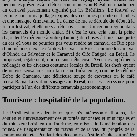
personnes présentes à la fête se sont réunies au Brésil pour participer
au carnaval passionnant organisé par les Brésiliens. Le festival se
termine par un maquillage exquis, des costumes parfaitement taillés
et une musique émouvante. La danse de rue se déroule du début à la
fin du festival, et elle ne s’arrête pas la nuit. Un certain régime dans
les carnavals du monde entier. Si c’est le cas, cela vaut la peine
d’ajouter l’expérience à votre planning de choses à faire, mais juste
au cas où vous ne pourriez pas vous rendre au carnaval de Rio ; pas
d’inquiétude, il existe d’autres festivals au Brésil, comme le carnaval
d’Olinda au Salvador et le Carnaval de Cife Fatigué, au Brésil. Ils
proposent, également, une cuisine délicieuse. Avec des ingrédients
mélangés et les diverses coutumes locales du Brésil, les chefs créent
de neuves sensations pour la cuisine brésilienne, comme le célèbre
Bobo de Camarao, une délicieuse soupe de crevettes ou le café
moka Bahia. Lors d’un
voyage au Brésil
, ceci est nécessaire pour
participer à l’un des différents carnavals gastronomiques.
Tourisme : hospitalité de la population.
Le Brésil est une allée touristique très intéressante. Il a reçu le
soutien et l’investissement des autorités nationales et municipales et
du ministère brésilien du Tourisme, en raison de l’amélioration des
routes, de l’augmentation du travail et de la vie, du progrès de la
communauté, etc. Pendant des décennies, c’est le résultat du métier