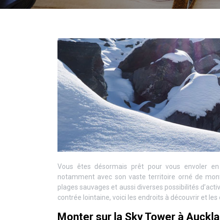
Vous êtes désormais prêt pour vous envoler e
notamment avec son vaste territoire orné de mont
plages sauvages et aussi diverses possibilités d’acti
contrée lointaine, voici les endroits à découvrir et l
Monter sur la Sky Tower à Auckl