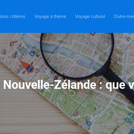
ions côtières
Voyage à thème
Voyage culturel
Outre-me
Nouvelle-Zélande : que vo