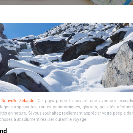
n
Nouvelle-Zélande
. Ce pays promet souvent une aventure exceptio
agnes imposantes, routes panoramiques, glaciers, activités géother
vités en nature. Si vous souhaitez réellement apprécier votre périple da
es choses à absolument réaliser durant le voyage.
and