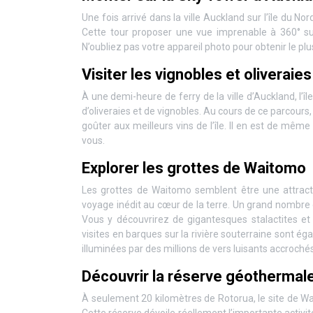
Une fois arrivé dans la ville Auckland sur l’île du N
Cette tour proposer une vue imprenable à 360° sur
N’oubliez pas votre appareil photo pour obtenir le plu
Visiter les vignobles et oliveraie
À une demi-heure de ferry de la ville d’Auckland, l’
d’oliveraies et de vignobles. Au cours de ce parcours, 
goûter aux meilleurs vins de l’île. Il en est de même
vous.
Explorer les grottes de Waitomo
Les grottes de Waitomo semblent être une attractio
voyage inédit au cœur de la terre. Un grand nombre d
Vous y découvrirez de gigantesques stalactites et 
visites en barques sur la rivière souterraine sont é
illuminées par des millions de vers luisants accroché
Découvrir la réserve géothermal
À seulement 20 kilomètres de Rotorua, le site de
Cette réserve dévoile réellement l’importante activi