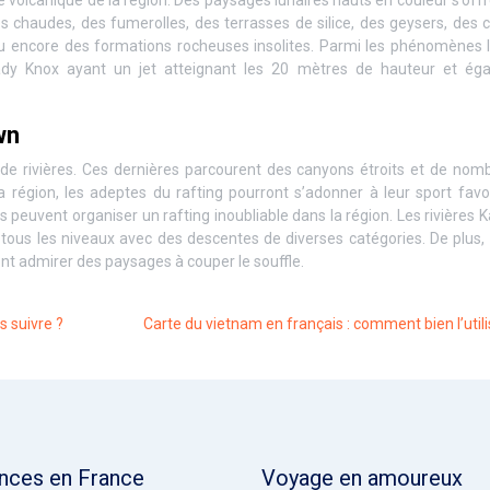
s chaudes, des fumerolles, des terrasses de silice, des geysers, des 
ou encore des formations rocheuses insolites. Parmi les phénomènes l
ady Knox ayant un jet atteignant les 20 mètres de hauteur et ég
wn
de rivières. Ces dernières parcourent des canyons étroits et de nom
a région, les adeptes du rafting pourront s’adonner à leur sport favo
s peuvent organiser un rafting inoubliable dans la région. Les rivières
tous les niveaux avec des descentes de diverses catégories. De plus,
ont admirer des paysages à couper le souffle.
s suivre ?
Carte du vietnam en français : comment bien l’utili
nces en France
Voyage en amoureux