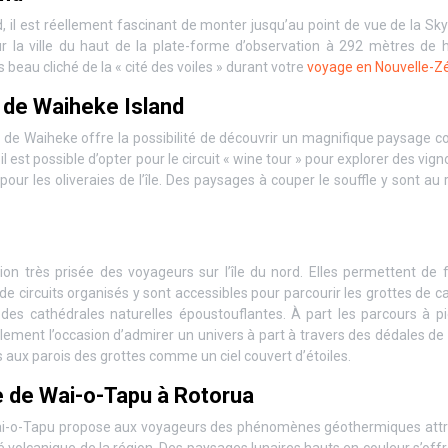
ord, il est réellement fascinant de monter jusqu’au point de vue de la Sk
 la ville du haut de la plate-forme d’observation à 292 mètres de h
s beau cliché de la « cité des voiles » durant votre
voyage en Nouvelle-Z
s de Waiheke Island
île de Waiheke offre la possibilité de découvrir un magnifique paysage c
il est possible d’opter pour le circuit « wine tour » pour explorer des vign
 pour les oliveraies de l’île. Des paysages à couper le souffle y sont au
n très prisée des voyageurs sur l’île du nord. Elles permettent de f
e circuits organisés y sont accessibles pour parcourir les grottes de ca
des cathédrales naturelles époustouflantes. À part les parcours à pi
galement l’occasion d’admirer un univers à part à travers des dédales de
s aux parois des grottes comme un ciel couvert d’étoiles.
e de Wai-o-Tapu à Rotorua
 Wai-o-Tapu propose aux voyageurs des phénomènes géothermiques attr
té volcanique de la région. Des paysages lunaires hauts en couleur s’off