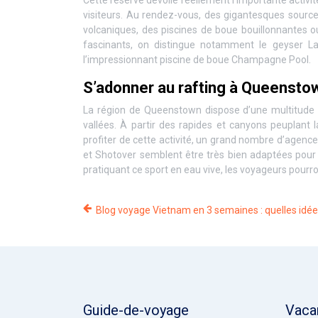
visiteurs. Au rendez-vous, des gigantesques source
volcaniques, des piscines de boue bouillonnantes 
fascinants, on distingue notamment le geyser L
l’impressionnant piscine de boue Champagne Pool.
S’adonner au rafting à Queensto
La région de Queenstown dispose d’une multitude 
vallées. À partir des rapides et canyons peuplant l
profiter de cette activité, un grand nombre d’agence
et Shotover semblent être très bien adaptées pour 
pratiquant ce sport en eau vive, les voyageurs pourr
Blog voyage Vietnam en 3 semaines : quelles idée
Guide-de-voyage
Vaca